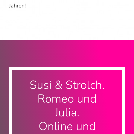
Jahren!
Susi & Strolch.
Romeo und
Julia.
Online und