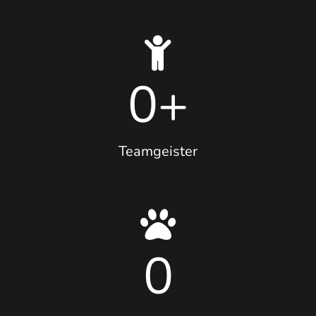
0
+
Teamgeister
0