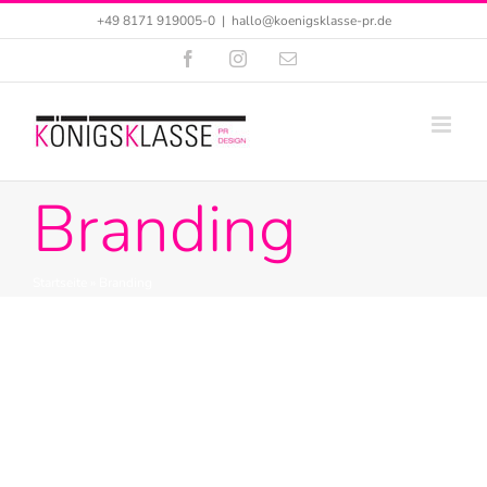
Zum
+49 8171 919005-0
|
hallo@koenigsklasse-pr.de
Inhalt
Facebook
Instagram
E-
Mail
springen
Stiftung Sicherheit
Branding
im Skisport
Startseite
»
Branding
Design
Pressearbeit