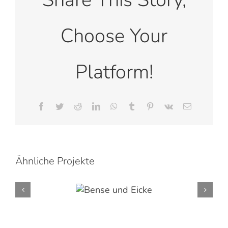
Choose Your
Platform!
Facebook
Twitter
Reddit
LinkedIn
WhatsApp
Tumblr
Pinterest
Vk
E-
Mail
Bense
Ähnliche Projekte
und
Eicke