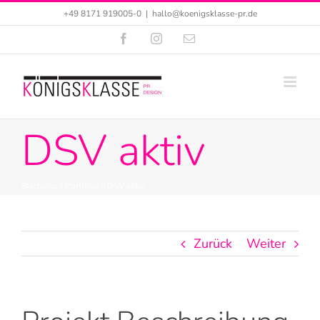
Zum
+49 8171 919005-0
|
hallo@koenigsklasse-pr.de
Inhalt
Facebook
Instagram
E-
Mail
springen
DSV aktiv
Startseite
»
Portfolio
»
DSV aktiv
Zurück
Weiter